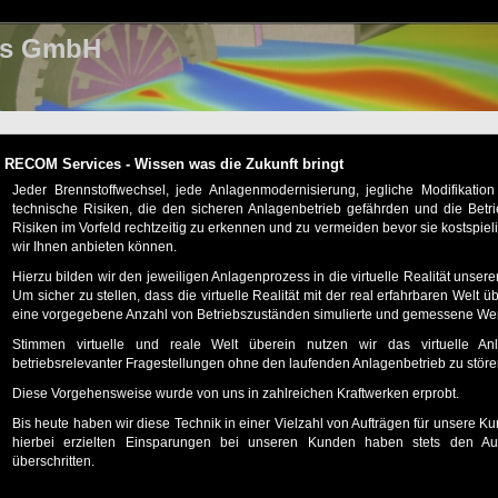
es GmbH
RECOM Services - Wissen was die Zukunft bringt
Jeder Brennstoffwechsel, jede Anlagenmodernisierung, jegliche Modifikatio
technische Risiken, die den sicheren Anlagenbetrieb gefährden und die Betr
Risiken im Vorfeld rechtzeitig zu erkennen und zu vermeiden bevor sie kostspieli
wir Ihnen anbieten können.
Hierzu bilden wir den jeweiligen Anlagenprozess in die virtuelle Realität uns
Um sicher zu stellen, dass die virtuelle Realität mit der real erfahrbaren Welt ü
eine vorgegebene Anzahl von Betriebszuständen simulierte und gemessene Wer
Stimmen virtuelle und reale Welt überein nutzen wir das virtuelle An
betriebsrelevanter Fragestellungen ohne den laufenden Anlagenbetrieb zu störe
Diese Vorgehensweise wurde von uns in zahlreichen Kraftwerken erprobt.
Bis heute haben wir diese Technik in einer Vielzahl von Aufträgen für unsere Ku
hierbei erzielten Einsparungen bei unseren Kunden haben stets den Auf
überschritten.