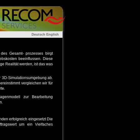
Deutsch
English
n des Gesamt- prozesses birgt
iebskosten beeinflussen. Diese
ge Realität werden, ist das was
erer 3D-Simulationsumgebung ab.
bereinstimmt vergleichen wir für
te.
lagenmodell zur Bearbeitung
n.
nden erfolgreich eingesetzt Die
tragswert um ein Vielfaches